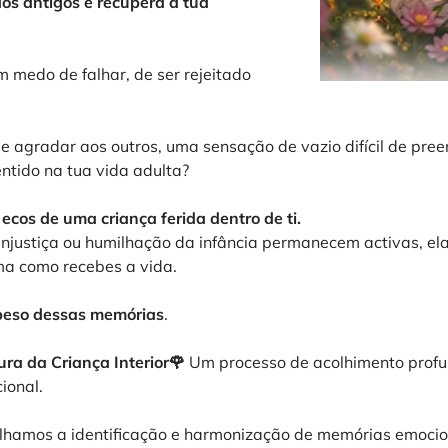
dos antigos e recupera a tua
 medo de falhar, de ser rejeitado
agradar aos outros, uma sensação de vazio difícil de pree
ntido na tua vida adulta?
ecos de uma criança ferida dentro de ti.
injustiça ou humilhação da infância permanecem activas, el
ma como recebes a vida.
 peso dessas memórias
.
ra da Criança Interior🌹
Um processo de acolhimento profu
ional.
lhamos a identificação e harmonização de memórias emocion